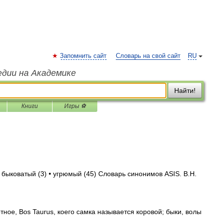
Запомнить сайт
Словарь на свой сайт
RU
едии на Академике
Найти!
Книги
Игры ⚽
 быковатый (3) • угрюмый (45) Словарь синонимов ASIS. В.Н.
ое, Bos Taurus, коего самка называется коровой; быки, волы