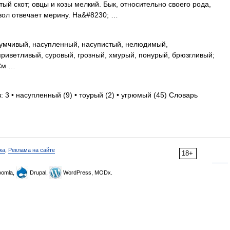
ый скот; овцы и козы мелкий. Бык, относительно своего рода,
вол отвечает мерину. На&#8230; …
умчивый, насупленный, насупистый, нелюдимый,
риветливый, суровый, грозный, хмурый, понурый, брюзгливый;
 См …
 3 • насупленный (9) • тоурый (2) • угрюмый (45) Словарь
ка
,
Реклама на сайте
18+
omla,
Drupal,
WordPress, MODx.