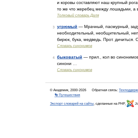
и коровы составляют наш крупный рогат
то же что жеребец между лошадьми, а 
Толковый словарь Даля
угрюмый
— Мрачный, пасмурный, зад
3
необходительный, необщительный, неп
бирюк, бука, медведь. Прот. дичиться.
Словарь синонимов
быковатый
— прил., кол во синонимов:
4
синони …
Словарь синонимов
© Академик, 2000-2026
Обратная связь:
Техподдерж
👣 Путешествия
Экспорт словарей на сайты
, сделанные на PHP,
Jo