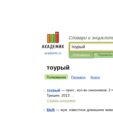
Словари и энциклоп
academic.ru
Толкования
Переводы
тоурый
Толкование
Перевод
Книги
тоурый
— прил., кол во синонимов: 2 •
1
Тришин. 2013 …
Словарь синонимов
БЫК
— муж. известное домашнее животн
2